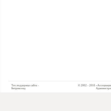
Тех.поддержка сайта -
© 2002 - 2010 «Ассоциация си
Битриксоид
Администратор