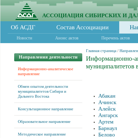
АССОЦИАЦИЯ СИБИРСКИХ И ДА
Об АСДГ
Состав Ассоциации
На
Новости
Анонс актов
Перечень актов
Главная страница
/
Направлен
Направления деятельности
Информационно-ан
муниципалитетов в
Информационно-аналитическое
направление
Обмен опытом деятельности
муниципалитетов Сибири и
Абакан
Дальнего Востока
Ачинск
Алейск
Консультационное направление
Ангарск
Артем
Образовательное направление
Барнаул
Белово
Методическое направление