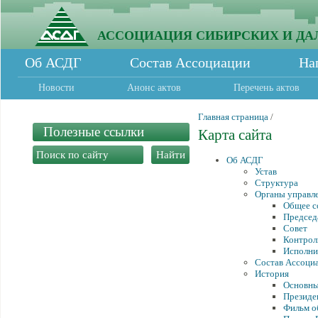
АССОЦИАЦИЯ СИБИРСКИХ И ДА
Об АСДГ
Состав Ассоциации
На
Новости
Анонс актов
Перечень актов
Главная страница
/
Полезные ссылки
Карта сайта
Об АСДГ
Устав
Структура
Органы управл
Общее с
Председ
Совет
Контрол
Исполни
Состав Ассоци
История
Основны
Президе
Фильм о