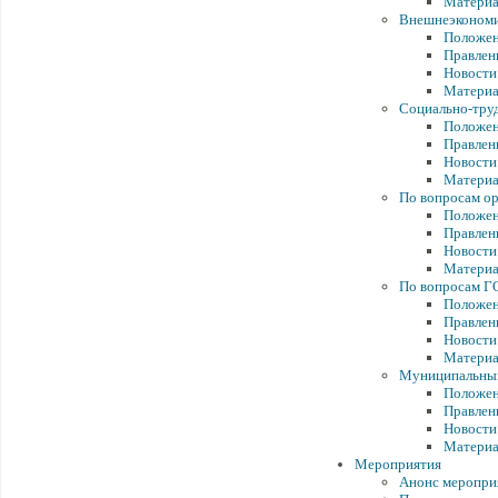
Матери
Внешнеэкономи
Положен
Правлен
Новости
Матери
Социально-тру
Положен
Правлен
Новости
Матери
По вопросам о
Положен
Правлен
Новости
Матери
По вопросам Г
Положен
Правлен
Новости
Матери
Муниципальный
Положен
Правлен
Новости
Матери
Мероприятия
Анонс меропри