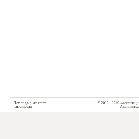
Тех.поддержка сайта -
© 2002 - 2010 «Ассоциация си
Битриксоид
Администратор