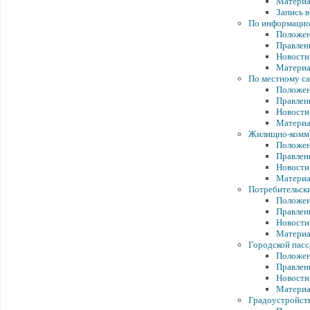
Матери
Запись в
По информацио
Положе
Правлен
Новости
Матери
По местному с
Положен
Правлен
Новости
Матери
Жилищно-комму
Положен
Правлен
Новости
Матери
Потребительски
Положен
Правлен
Новости
Матери
Городской пас
Положе
Правлен
Новости
Матери
Градоустройст