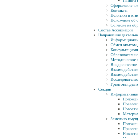
Памяти Б
Оформление чл
Контакты
Политика в от
Положение об 
Согласие на об
Состав Ассоциации
Направления деятельн
Информационно
Обмен опытом 
Консультацион
Образовательно
Методическое 
Внедренческое 
Взаимодействие
Взаимодействи
Исследовательс
Грантовая деят
Секции
Информатизаци
Положен
Правлен
Новости
Матери
Земельно-имущ
Положен
Правлен
Новости