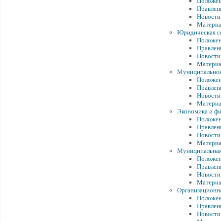
Положен
Правлен
Новости
Матери
Юридическая с
Положен
Правлен
Новости
Матери
Муниципальное
Положен
Правлен
Новости
Матери
Экономика и ф
Положен
Правлен
Новости
Матери
Муниципальная
Положен
Правлен
Новости
Матери
Организационна
Положен
Правлен
Новости