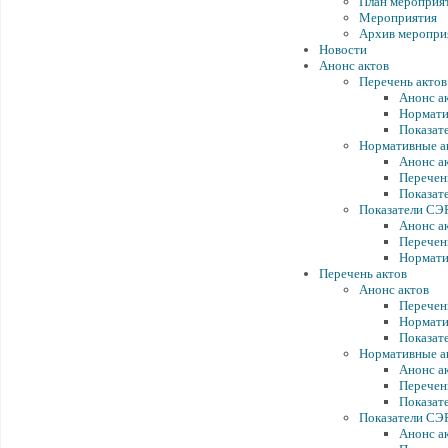
План мероприя
Мероприятия
Архив меропри
Новости
Анонс актов
Перечень актов
Анонс а
Нормати
Показат
Нормативные а
Анонс а
Перечен
Показат
Показатели СЭ
Анонс а
Перечен
Нормати
Перечень актов
Анонс актов
Перечен
Нормати
Показат
Нормативные а
Анонс а
Перечен
Показат
Показатели СЭ
Анонс а