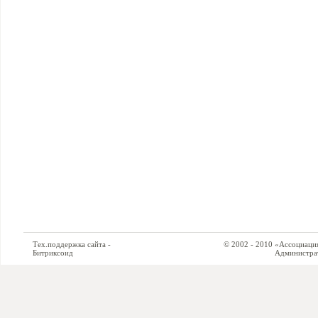
Тех.поддержка сайта -
© 2002 - 2010 «Ассоциация си
Битриксоид
Администратор