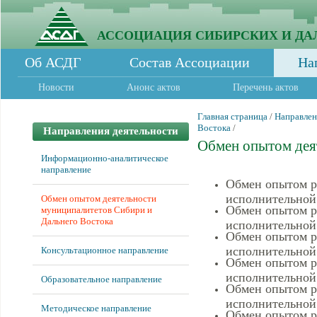
АССОЦИАЦИЯ СИБИРСКИХ И ДА
Об АСДГ
Состав Ассоциации
На
Новости
Анонс актов
Перечень актов
Главная страница
/
Направлен
Востока
/
Направления деятельности
Обмен опытом дея
Информационно-аналитическое
направление
Обмен опытом р
исполнительной 
Обмен опытом деятельности
Обмен опытом р
муниципалитетов Сибири и
Дальнего Востока
исполнительной 
Обмен опытом р
исполнительной 
Консультационное направление
Обмен опытом р
исполнительной 
Образовательное направление
Обмен опытом р
исполнительной 
Методическое направление
Обмен опытом р