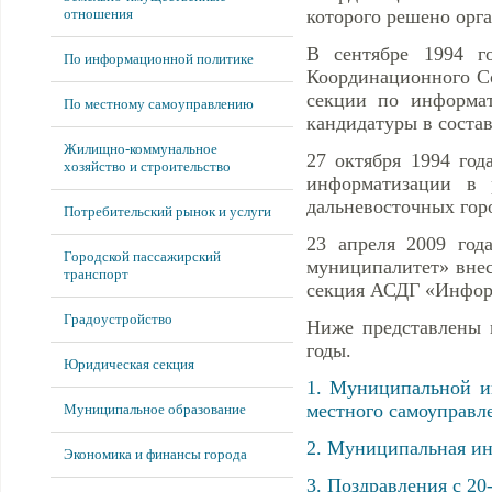
отношения
которого решено орг
В сентябре 1994 г
По информационной политике
Координационного Со
секции по информат
По местному самоуправлению
кандидатуры в состав
Жилищно-коммунальное
27 октября 1994 год
хозяйство и строительство
информатизации в 
дальневосточных гор
Потребительский рынок и услуги
23 апреля 2009 год
Городской пассажирский
муниципалитет» внес
транспорт
секция АСДГ «Информ
Градоустройство
Ниже представлены 
годы.
Юридическая секция
1.
Муниципальной и
местного самоуправл
Муниципальное образование
2. Муниципальная ин
Экономика и финансы города
3. Поздравления с 20