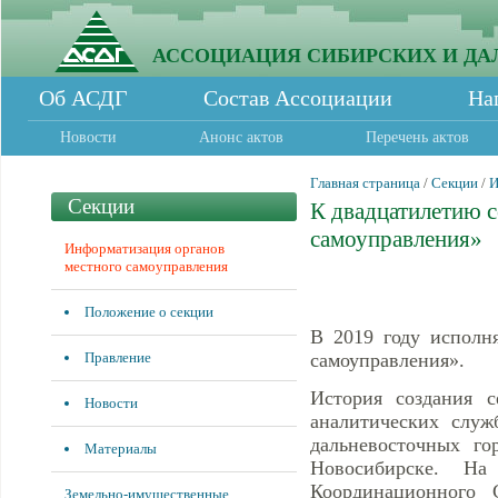
АССОЦИАЦИЯ СИБИРСКИХ И ДА
Об АСДГ
Состав Ассоциации
На
Новости
Анонс актов
Перечень актов
Главная страница
/
Секции
/
И
Секции
К двадцатилетию 
самоуправления»
Информатизация органов
местного самоуправления
Положение о секции
В 2019 году исполн
Правление
самоуправления».
История создания с
Новости
аналитических служ
дальневосточных го
Материалы
Новосибирске. Н
Координационного 
Земельно-имущественные