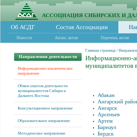
АССОЦИАЦИЯ СИБИРСКИХ И ДА
Об АСДГ
Состав Ассоциации
На
Новости
Анонс актов
Перечень актов
Главная страница
/
Направлен
Направления деятельности
Информационно-ан
муниципалитетов в
Информационно-аналитическое
направление
Архитектура
Обмен опытом деятельности
муниципалитетов Сибири и
Абакан
Дальнего Востока
Ангарский райо
Ангарск
Консультационное направление
Арсеньев
Артем
Образовательное направление
Барнаул
Бердск
Методическое направление