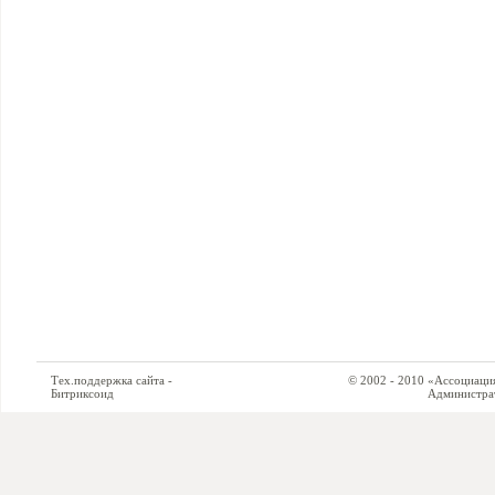
Тех.поддержка сайта -
© 2002 - 2010 «Ассоциация си
Битриксоид
Администратор