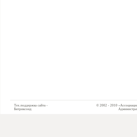
Тех.поддержка сайта -
© 2002 - 2010 «Ассоциация си
Битриксоид
Администратор