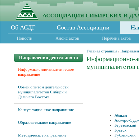
АССОЦИАЦИЯ СИБИРСКИХ И ДА
Об АСДГ
Состав Ассоциации
На
Новости
Анонс актов
Перечень актов
Главная страница
/
Направлен
Направления деятельности
Информационно-ан
муниципалитетов в
Информационно-аналитическое
направление
Обмен опытом деятельности
муниципалитетов Сибири и
Дальнего Востока
Консультационное направление
Абакан
Анжеро-Судж
Образовательное направление
Березовский
Братск
Методическое направление
Губкинский