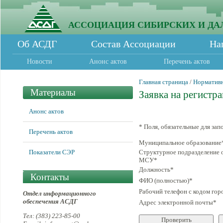
АССОЦИАЦИЯ СИБИРСКИХ И ДА
Об АСДГ
Состав Ассоциации
На
Новости
Анонс актов
Перечень актов
Главная страница
/
Норматив
Материалы
Заявка на регистр
Анонс актов
*
Поля, обязательные для зап
Перечень актов
Муниципальное образование
Показатели СЭР
Структурное подразделение 
МСУ
*
Должность
*
Контакты
ФИО (полностью)
*
Рабочий телефон с кодом гор
Отдел информационного
обеспечения АСДГ
Адрес электронной почты
*
Тел: (383) 223-85-00