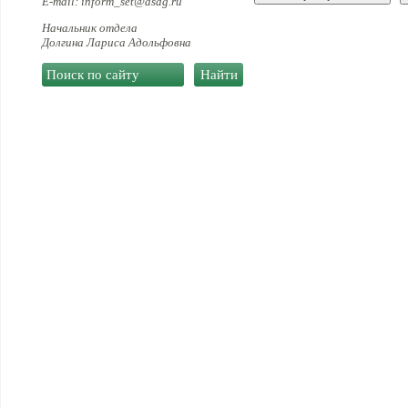
E-mail: inform_set@asdg.ru
Начальник отдела
Долгина Лариса Адольфовна