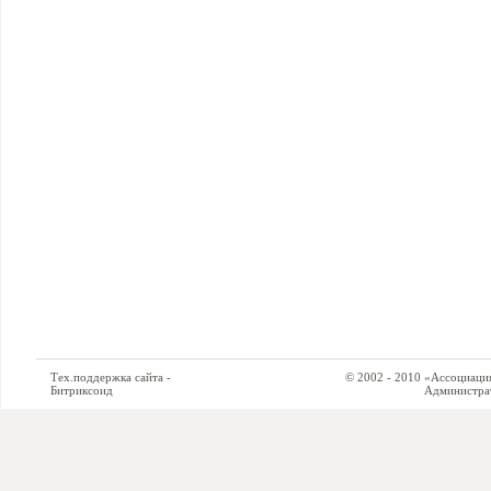
Тех.поддержка сайта -
© 2002 - 2010 «Ассоциация си
Битриксоид
Администратор