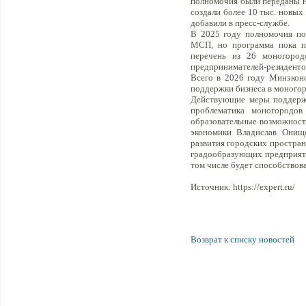
полномочия были переданы не
создали более 10 тыс. новых
добавили в пресс-службе.
В 2025 году полномочия по
МСП, но программа пока пр
перечень из 26 моногород
предпринимателей-резиденто
Всего в 2026 году Минэконо
поддержки бизнеса в моного
Действующие меры поддержк
проблематика моногородов
образовательные возможности
экономики Владислав Онище
развития городских простран
градообразующих предприяти
том числе будет способствова
Источник: https://expert.ru/
Возврат к списку новостей