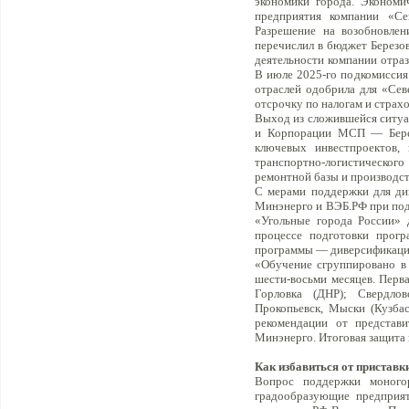
экономики города. Экономи
предприятия компании «Се
Разрешение на возобновлен
перечислил в бюджет Березов
деятельности компании отраз
В июле 2025-го подкомиссия
отраслей одобрила для «Сев
отсрочку по налогам и страх
Выход из сложившейся ситуа
и Корпорации МСП — Берез
ключевых инвестпроектов,
транспортно-логистическог
ремонтной базы и производст
С мерами поддержки для ди
Минэнерго и ВЭБ.РФ при под
«Угольные города России» 
процессе подготовки прог
программы — диверсификация
«Обучение сгруппировано в 
шести-восьми месяцев. Перв
Горловка (ДНР); Свердлов
Прокопьевск, Мыски (Кузба
рекомендации от представ
Минэнерго. Итоговая защита п
Как избавиться от приставк
Вопрос поддержки моногор
градообразующие предприят