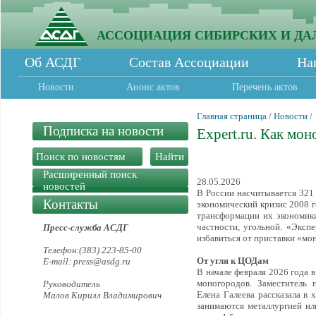
АССОЦИАЦИЯ СИБИРСКИХ И ДА
Об АСДГ
Состав Ассоциации
На
Новости
Анонс актов
Перечень актов
Главная страница
/
Новости
/
Подписка на новости
Expert.ru. Как м
Расширенный поиск
28.05.2026
новостей
В России насчитывается 321
Контакты
экономический кризис 2008 г
трансформации их экономики.
частности, угольной. «Эксп
Пресс-служба АСДГ
избавиться от приставки «мон
Телефон:(383) 223-85-00
От угля к ЦОДам
E-mail: press@asdg.ru
В начале февраля 2026 года
моногородов. Заместитель 
Руководитель
Елена Галеева рассказала в 
Малов Кирилл Владимирович
занимаются металлургией ил