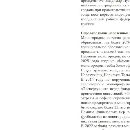
президент РФ Владимир Пут
наиболее пострадавших из н
создана при правительственн
тогда пост первого вице-пр
координацией работы федер
кризиса.
Справка: какие населенные
Моногородом, согласно рас
образование, где более 20
муниципальное образование 
проживать не менее 3 тыс. че
Перечень моногородов, по с
2025 года издание «Комме
моногородов, чтобы более э
Среди крупных городов, ко
Новокузнецк, Норильск, Толья
В 2014 году по поручению
территорий с монопрофиль
«Эксперту», что перед фонд
привлечения инвестиций. «Ф
затраты и софинансирование
новые предприятия в моногор
было создано более 33 тыс. 
Помимо финансовых мер по
футболистов из моногородов»
них стали финалистами, а 2
В 2022-м Фонд развития мон