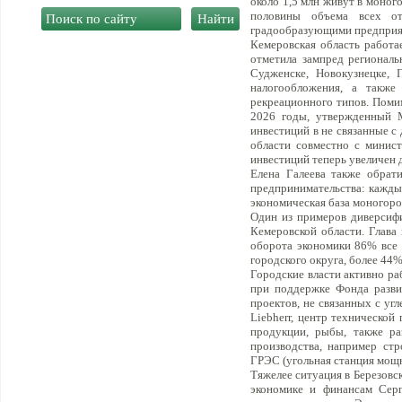
около 1,5 млн живут в моног
половины объема всех от
градообразующими предприя
Кемеровская область работа
отметила зампред региональ
Судженске, Новокузнецке,
налогообложения, а также
рекреационного типов. Помим
2026 годы, утвержденный М
инвестиций в не связанные с
области совместно с минист
инвестиций теперь увеличен д
Елена Галеева также обрати
предпринимательства: каждый
экономическая база моногоро
Один из примеров диверсифи
Кемеровской области. Глава 
оборота экономики 86% все 
городского округа, более 44
Городские власти активно ра
при поддержке Фонда разви
проектов, не связанных с уг
Liebherr, центр техническо
продукции, рыбы, также ра
производства, например ст
ГРЭС (угольная станция мощн
Тяжелее ситуация в Березовс
экономике и финансам Серг