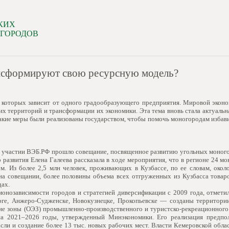
КИХ
 ГОРОДОВ
рансформируют свою ресурсную модель?
 которых зависит от одного градообразующего предприятия. Мировой эконом
х территорий и трансформации их экономики. Эта тема вновь стала актуальна 
какие меры были реализованы государством, чтобы помочь моногородам избави
ри участии ВЭБ.РФ прошло совещание, посвященное развитию угольных моного
азвития Елена Галеева рассказала в ходе мероприятия, что в регионе 24 мо
. Из более 2,5 млн человек, проживающих в Кузбассе, по ее словам, около
на совещании, более половины объема всех отгруженных из Кузбасса товаро
ах.
монозависимости городов и стратегией диверсификации с 2009 года, отметил
ге, Анжеро-Судженске, Новокузнецке, Прокопьевске — созданы территори
ие зоны (ОЭЗ) промышленно-производственного и туристско-рекреационного 
а 2021–2026 годы, утвержденный Минэкономики. Его реализация предпол
асли и создание более 13 тыс. новых рабочих мест. Власти Кемеровской обл