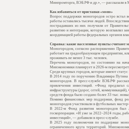
Минпромторга, ВЭБ.РФ и др.», — рассказали в М
Как избавиться от приставки «моно»
Вопрос поддержки моногородов остро встал во
работы оставались тысячи людей. Впоследстви
пострадавших из них получили от Правительс
развитию и интеграции, которую возглавлял з
координацией работы федеральных органов власт
Справка: какие населенные пункты считают 
Моногородом, согласно распоряжению Правител
работает на градообразующем предприятии, ил
проживать не менее 3 тыс. человек.
Перечень моногородов, по состоянию на нача
Минэкономики планирует в 2026-м пересмотрет
Среди крупных городов, которые имеют статус 
В 2014 году по поручению Владимира Путина 
моногородов. В пресс-службе ВЭБ.РФ рассказ
привлечения инвестиций. «Фонд предлагал 
инфраструктуры (дорог, сетей, коммуникаций),
средств фонда было создано более 33 тыс. новы
Помимо финансовых мер поддержки, фонд реа
моногородов участвовали в футбольных мастер-
В 2022-м Фонд развития моногородов был л
госкорпорации. «И уже за 2022–2024 годы, рабо
инвестиций», — добавили в пресс-службе.
В 2025 году полномочия по поддержке моно
ограниченного круга территорий. Минэкономи