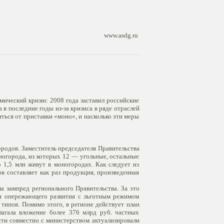
www.asdg.ru
ический кризис 2008 года заставил российские
в последние годы из-за кризиса в ряде отраслей
ться от приставки «моно», и насколько эти меры
родов. Заместитель председателя Правительства
ногорода, из которых 12 — угольные, остальные
 1,5 млн живут в моногородах. Как следует из
в составляет как раз продукция, произведенная
а зампред регионального Правительства. За это
и опережающего развития с льготным режимом
типов. Помимо этого, в регионе действует план
агала вложение более 376 млрд руб. частных
асти совместно с министерством актуализировали