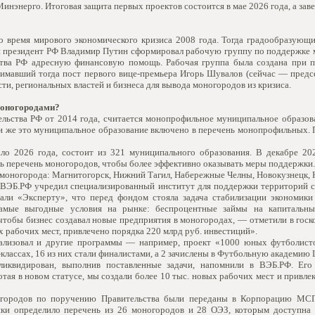
инэнерго. Итоговая защита первых проектов состоится в мае 2026 года, а зав
 время мирового экономического кризиса 2008 года. Тогда градообразующие
и президент РФ Владимир Путин сформировал рабочую группу по поддержке м
тва РФ адресную финансовую помощь. Рабочая группа была создана при п
анимавший тогда пост первого вице-премьера Игорь Шувалов (сейчас — предс
и, региональных властей и бизнеса для вывода моногородов из кризиса.
моногородами?
ьства РФ от 2014 года, считается монопрофильное муниципальное образова
и же это муниципальное образование включено в перечень монопрофильных. 
ло 2026 года, состоит из 321 муниципального образования. В декабре 20
ь перечень моногородов, чтобы более эффективно оказывать меры поддержки.
моногорода: Магнитогорск, Нижний Тагил, Набережные Челны, Новокузнецк, Н
ВЭБ.РФ учредил специализированный институт для поддержки территорий 
али «Эксперту», что перед фондом стояла задача стабилизации экономики
самые выгодные условия на рынке: беспроцентные займы на капитальны
 чтобы бизнес создавал новые предприятия в моногородах, — отметили в госк
х рабочих мест, привлечено порядка 220 млрд руб. инвестиций».
лизовал и другие программы — например, проект «1000 юных футболистов
классах, 16 из них стали финалистами, а 2 зачислены в Футбольную академию
иквидирован, выполнив поставленные задачи, напомнили в ВЭБ.РФ. Его
тая в новом статусе, мы создали более 10 тыс. новых рабочих мест и привле
городов по поручению Правительства были переданы в Корпорацию МСП,
ки определило перечень из 26 моногородов и 28 ОЭЗ, которым доступна 