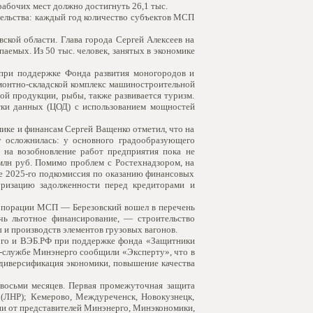
рабочих мест должно достигнуть 26,1 тыс.
ательства: каждый год количество субъектов МСП
кой области. Глава города Сергей Алексеев на
аемых. Из 50 тыс. человек, занятых в экономике
 при поддержке Фонда развития моногородов и
емонтно-складской комплекс машиностроительной
ой продукции, рыбы, также развивается туризм.
тки данных (ЦОД) с использованием мощностей
мике и финансам Сергей Ващенко отметил, что на
у осложнилась: у основного градообразующего
 на возобновление работ предприятия пока не
 млн руб. Помимо проблем с Ростехнадзором, на
юле 2025-го подкомиссия по оказанию финансовых
уризацию задолженности перед кредиторами и
орпорации МСП — Березовский вошел в перечень
чь льготное финансирование, — строительство
 и производств элементов грузовых вагонов.
рго и ВЭБ.РФ при поддержке фонда «Защитники
с-службе Минэнерго сообщили «Эксперту», что в
диверсификация экономики, повышение качества
-восьми месяцев. Первая промежуточная защита
 (ЛНР); Кемерово, Междуреченск, Новокузнецк,
ии от представителей Минэнерго, Минэкономики,