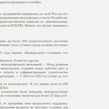
ершится программа в сентябре.
 предприятия закрывались по всей России, без
одернизации моногородов, а почти 50 наиболее
равительственной комиссии по экономическому
едатель ВЭБ.РФ). Именно эта группа занималась
ние, где более 20% трудоспособного населения
Помимо этого, в таком городе должны постоянно
25 года издание «Коммерсантъ» сообщало, что
орильск, Тольятти и другие.
с монопрофильной экономикой — Фонд развития
 моногородов, создания новых рабочих мест и
е затраты и софинансирование строительства
орпорации. — С 2014 по 2022 год только за счет
 из моногородов». В его рамках дети из 196
 ЦСКА.
 полномочия были переданы непосредственно
кли в экономику моногородов более 33 млрд руб.
 но программа пока предполагает поддержку
программа кредитов на льготных условиях для