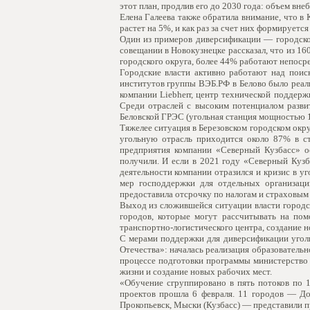
этот план, продлив его до 2030 года: объем вн
Елена Галеева также обратила внимание, что в
растет на 5%, и как раз за счет них формируетс
Один из примеров диверсификации — городской
совещании в Новокузнецке рассказал, что из 16
городского округа, более 44% работают непосре
Городские власти активно работают над поис
институтов группы ВЭБ.РФ в Белово было реали
компании Liebherr, центр технической поддер
Среди отраслей с высоким потенциалом разви
Беловской ГРЭС (угольная станция мощностью 1
Тяжелее ситуация в Березовском городском окру
угольную отрасль приходится около 87% в ст
предприятия компании «Северный Кузбасс» о
получили. И если в 2021 году «Северный Кузб
деятельности компании отразился и кризис в у
мер господдержки для отдельных организаци
предоставила отсрочку по налогам и страховым 
Выход из сложившейся ситуации власти город
городов, которые могут рассчитывать на пом
транспортно-логистического центра, создание н
С мерами поддержки для диверсификации угол
Отечества»: началась реализация образователь
процессе подготовки программы министерство 
жизни и создание новых рабочих мест.
«Обучение сгруппировано в пять потоков по 
проектов прошла 6 февраля. 11 городов — Дон
Прокопьевск, Мыски (Кузбасс) — представили 