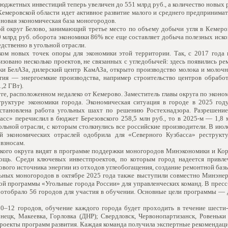
ебюджетных инвестиций теперь увеличен до 551 млрд руб., а количество новых 
 Кемеровской области идет активное развитие малого и среднего предприним
я новая экономическая база моногородов.
 округ Белово, занимающий третье место по объему добычи угля в Кемеровс
0 млрд руб. оборота экономики 86% все еще составляет добыча полезных ископ
дственно в угольной отрасли.
ком новых точек опоры для экономики этой территории. Так, с 2017 года
зовано несколько проектов, не связанных с угледобычей: здесь появились р
жки БелАЗа, дилерский центр КамАЗа, открыто производство молока и молочн
тия — энергоемкие производства, например строительство центров обрабо
,2 ГВт).
ге, расположенном недалеко от Кемерово. Заместитель главы округа по эконо
руктуре экономики города. Экономическая ситуация в городе в 2025 год
становлена работа угольных шахт по решению Ростехнадзора. Разрешение
асс» перечислил в бюджет Березовского 258,5 млн руб., то в 2025-м — 1,8
гольной отрасли, с которым столкнулись все российские производители. В и
й экономических отраслей одобрила для «Северного Кузбасса» реструкт
взносам.
ского округа видят в программе поддержки моногородов Минэкономики и К
ощь. Среди ключевых инвестпроектов, по которым город надеется привле
ового источника энергии из отходов углеобогащения, создание ремонтной базы
ьных моногородов в октябре 2025 года также выступили совместно Минэне
ной программы «Угольные города России» для управленческих команд. В прес
отобрало 56 городов для участия в обучении. Основные цели программы — 
10–12 городов, обучение каждого города будет проходить в течение шести
ецк, Макеевка, Горловка (ДНР); Свердловск, Червонопартизанск, Ровеньки
проекты программ развития. Каждая команда получила экспертные рекомендац