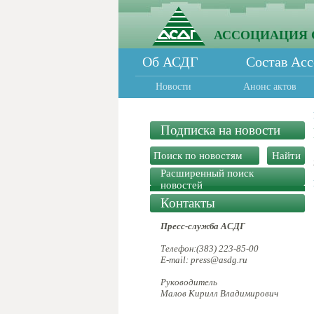
АССОЦИАЦИЯ 
Об АСДГ
Состав Ас
Новости
Анонс актов
Подписка на новости
Расширенный поиск
новостей
Контакты
Пресс-служба АСДГ
Телефон:(383) 223-85-00
E-mail: press@asdg.ru
Руководитель
Малов Кирилл Владимирович