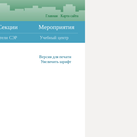
Главная
Карта сайта
Секции
Мероприятия
тели СЭР
Учебный центр
Версия для печати
Увеличить шрифт