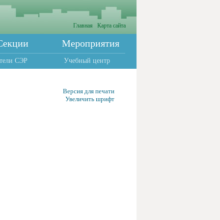
Главная
Карта сайта
Секции
Мероприятия
тели СЭР
Учебный центр
Версия для печати
Увеличить шрифт