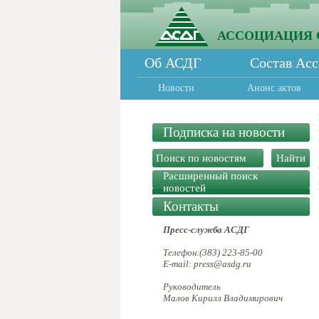
АССОЦИАЦИЯ 
Об АСДГ
Состав Ас
Новости
Анонс актов
Подписка на новости
Расширенный поиск
новостей
Контакты
Пресс-служба АСДГ
Телефон:(383) 223-85-00
E-mail: press@asdg.ru
Руководитель
Малов Кирилл Владимирович