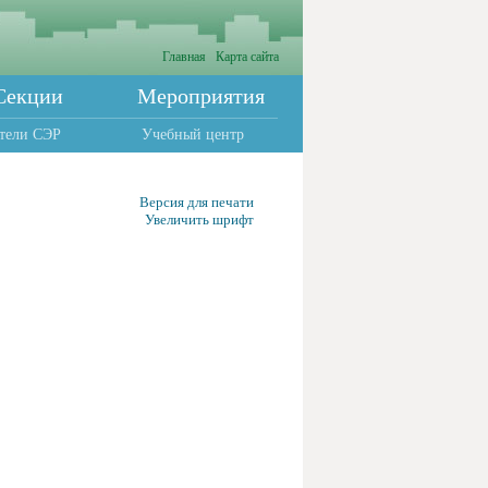
Главная
Карта сайта
Секции
Мероприятия
тели СЭР
Учебный центр
Версия для печати
Увеличить шрифт