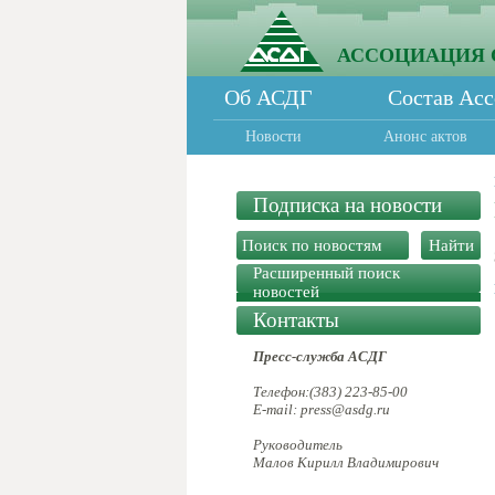
АССОЦИАЦИЯ 
Об АСДГ
Состав Ас
Новости
Анонс актов
Подписка на новости
Расширенный поиск
новостей
Контакты
Пресс-служба АСДГ
Телефон:(383) 223-85-00
E-mail: press@asdg.ru
Руководитель
Малов Кирилл Владимирович