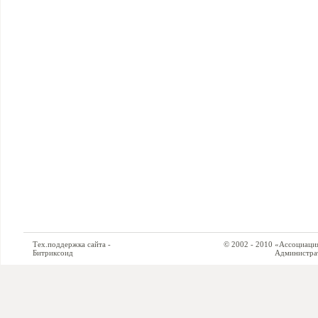
Тех.поддержка сайта -
© 2002 - 2010 «Ассоциация си
Битриксоид
Администратор