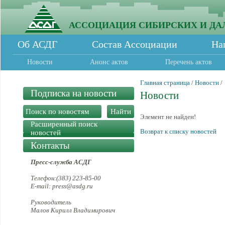
АССОЦИАЦИЯ СИБИРСКИХ И ДА
Об АСДГ
Состав Ассоциации
На
Новости
Анонс актов
Перечень актов
Главная страница
/
Новости
/
Подписка на новости
Новости
Элемент не найден!
Расширенный поиск
Возврат к списку новостей
новостей
Контакты
Пресс-служба АСДГ
Телефон:(383) 223-85-00
E-mail: press@asdg.ru
Руководитель
Малов Кирилл Владимирович