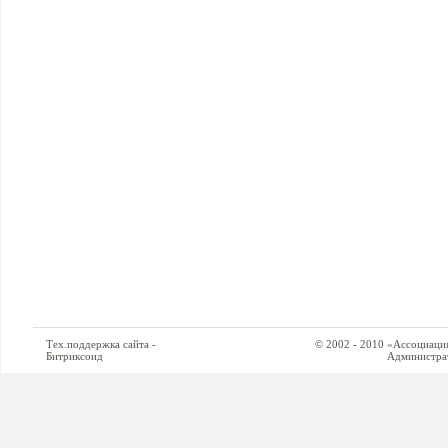
Тех.поддержка сайта -
© 2002 - 2010 «Ассоциация си
Битриксоид
Администратор