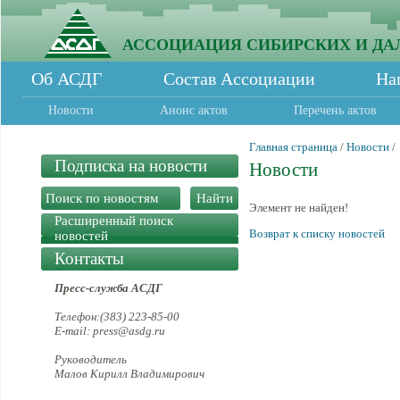
АССОЦИАЦИЯ СИБИРСКИХ И ДА
Об АСДГ
Состав Ассоциации
На
Новости
Анонс актов
Перечень актов
Главная страница
/
Новости
/
Подписка на новости
Новости
Элемент не найден!
Расширенный поиск
Возврат к списку новостей
новостей
Контакты
Пресс-служба АСДГ
Телефон:(383) 223-85-00
E-mail: press@asdg.ru
Руководитель
Малов Кирилл Владимирович