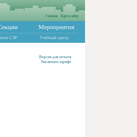
Главная
Карта сайта
Секции
Мероприятия
тели СЭР
Учебный центр
Версия для печати
Увеличить шрифт