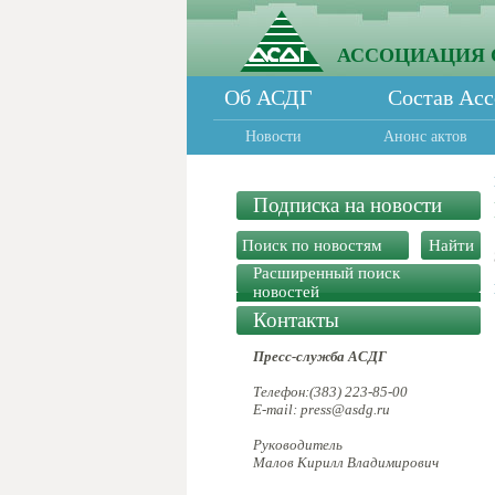
АССОЦИАЦИЯ 
Об АСДГ
Состав Ас
Новости
Анонс актов
Подписка на новости
Расширенный поиск
новостей
Контакты
Пресс-служба АСДГ
Телефон:(383) 223-85-00
E-mail: press@asdg.ru
Руководитель
Малов Кирилл Владимирович