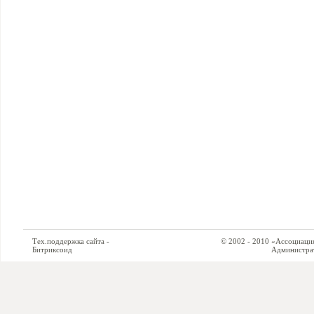
Тех.поддержка сайта -
© 2002 - 2010 «Ассоциация си
Битриксоид
Администратор