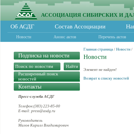
АССОЦИАЦИЯ СИБИРСКИХ И ДА
Об АСДГ
Состав Ассоциации
На
Новости
Анонс актов
Перечень актов
Главная страница
/
Новости
/
Подписка на новости
Новости
Элемент не найден!
Расширенный поиск
Возврат к списку новостей
новостей
Контакты
Пресс-служба АСДГ
Телефон:(383) 223-85-00
E-mail: press@asdg.ru
Руководитель
Малов Кирилл Владимирович