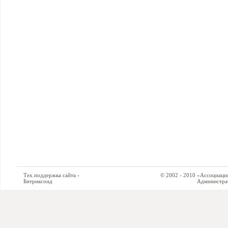
Тех.поддержка сайта -
© 2002 - 2010 «Ассоциация си
Битриксоид
Администратор