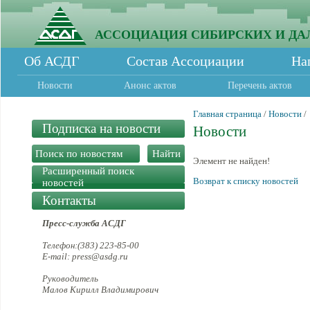
АССОЦИАЦИЯ СИБИРСКИХ И ДА
Об АСДГ
Состав Ассоциации
На
Новости
Анонс актов
Перечень актов
Главная страница
/
Новости
/
Подписка на новости
Новости
Элемент не найден!
Расширенный поиск
Возврат к списку новостей
новостей
Контакты
Пресс-служба АСДГ
Телефон:(383) 223-85-00
E-mail: press@asdg.ru
Руководитель
Малов Кирилл Владимирович