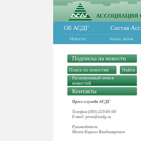
АССОЦИАЦИЯ 
Об АСДГ
Состав Ас
Новости
Анонс актов
Подписка на новости
Расширенный поиск
новостей
Контакты
Пресс-служба АСДГ
Телефон:(383) 223-85-00
E-mail: press@asdg.ru
Руководитель
Малов Кирилл Владимирович