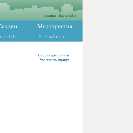
Главная
Карта сайта
Секции
Мероприятия
тели СЭР
Учебный центр
Версия для печати
Увеличить шрифт