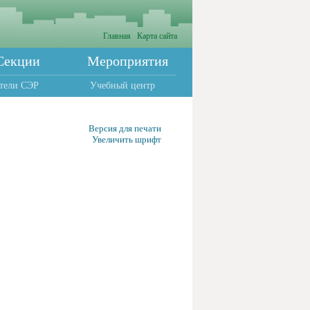
Главная
Карта сайта
Секции
Мероприятия
тели СЭР
Учебный центр
Версия для печати
Увеличить шрифт