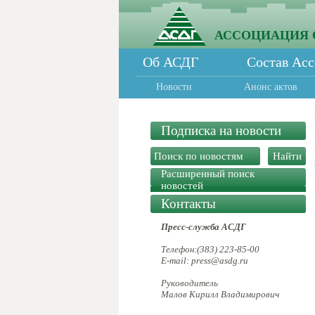
АССОЦИАЦИЯ 
Об АСДГ
Состав Ас
Новости
Анонс актов
Подписка на новости
Расширенный поиск
новостей
Контакты
Пресс-служба АСДГ
Телефон:(383) 223-85-00
E-mail: press@asdg.ru
Руководитель
Малов Кирилл Владимирович