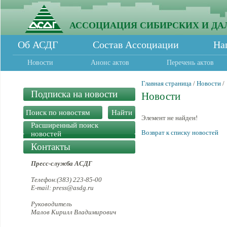
АССОЦИАЦИЯ СИБИРСКИХ И ДА
Об АСДГ
Состав Ассоциации
На
Новости
Анонс актов
Перечень актов
Главная страница
/
Новости
/
Подписка на новости
Новости
Элемент не найден!
Расширенный поиск
Возврат к списку новостей
новостей
Контакты
Пресс-служба АСДГ
Телефон:(383) 223-85-00
E-mail: press@asdg.ru
Руководитель
Малов Кирилл Владимирович