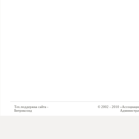
Тех.поддержка сайта -
© 2002 - 2010 «Ассоциация си
Битриксоид
Администратор