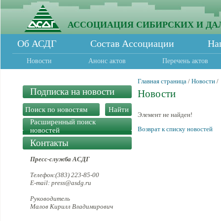
АССОЦИАЦИЯ СИБИРСКИХ И ДА
Об АСДГ
Состав Ассоциации
На
Новости
Анонс актов
Перечень актов
Главная страница
/
Новости
/
Подписка на новости
Новости
Элемент не найден!
Расширенный поиск
Возврат к списку новостей
новостей
Контакты
Пресс-служба АСДГ
Телефон:(383) 223-85-00
E-mail: press@asdg.ru
Руководитель
Малов Кирилл Владимирович