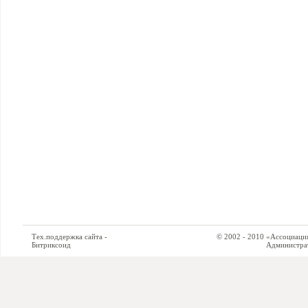
Тех.поддержка сайта -
© 2002 - 2010 «Ассоциация си
Битриксоид
Администратор