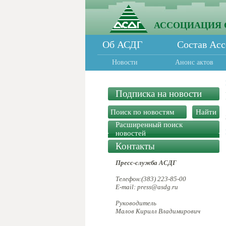
АССОЦИАЦИЯ 
Об АСДГ
Состав Ас
Новости
Анонс актов
Подписка на новости
Расширенный поиск
новостей
Контакты
Пресс-служба АСДГ
Телефон:(383) 223-85-00
E-mail: press@asdg.ru
Руководитель
Малов Кирилл Владимирович