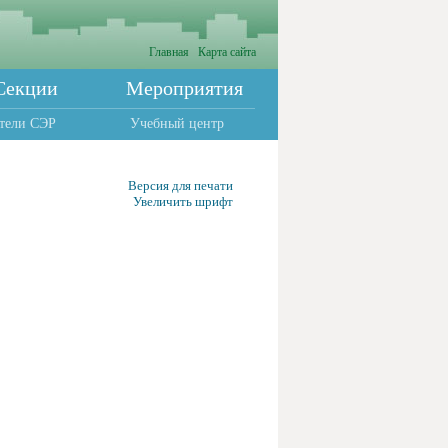
Главная
Карта сайта
Секции
Мероприятия
тели СЭР
Учебный центр
Версия для печати
Увеличить шрифт