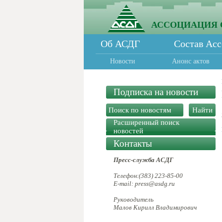
АССОЦИАЦИЯ 
Об АСДГ
Состав Ас
Новости
Анонс актов
Подписка на новости
Расширенный поиск
новостей
Контакты
Пресс-служба АСДГ
Телефон:(383) 223-85-00
E-mail: press@asdg.ru
Руководитель
Малов Кирилл Владимирович