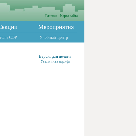
Главная
Карта сайта
Секции
Мероприятия
тели СЭР
Учебный центр
Версия для печати
Увеличить шрифт