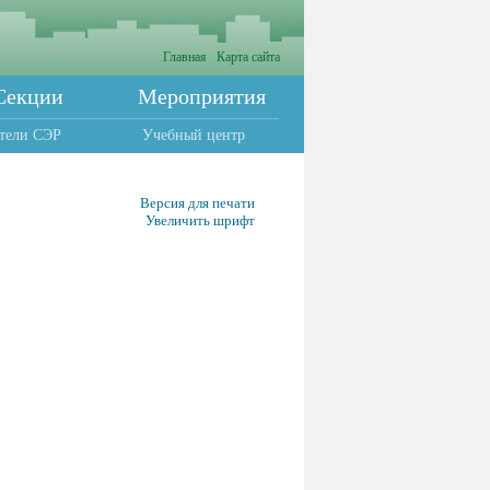
Главная
Карта сайта
Секции
Мероприятия
тели СЭР
Учебный центр
Версия для печати
Увеличить шрифт