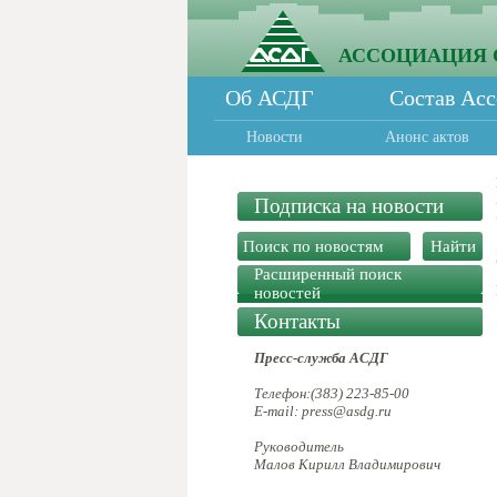
АССОЦИАЦИЯ 
Об АСДГ
Состав Ас
Новости
Анонс актов
Подписка на новости
Расширенный поиск
новостей
Контакты
Пресс-служба АСДГ
Телефон:(383) 223-85-00
E-mail: press@asdg.ru
Руководитель
Малов Кирилл Владимирович