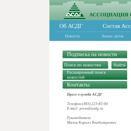
АССОЦИАЦИЯ 
Об АСДГ
Состав Ас
Новости
Анонс актов
Подписка на новости
Расширенный поиск
новостей
Контакты
Пресс-служба АСДГ
Телефон:(383) 223-85-00
E-mail: press@asdg.ru
Руководитель
Малов Кирилл Владимирович