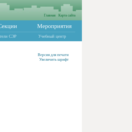
Главная
Карта сайта
Секции
Мероприятия
тели СЭР
Учебный центр
Версия для печати
Увеличить шрифт