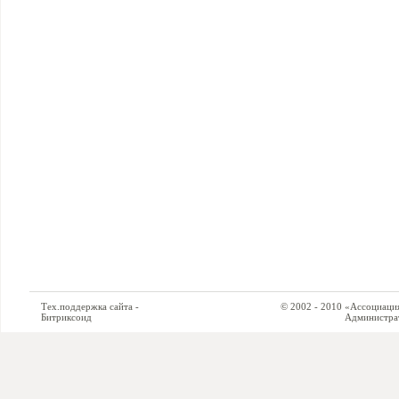
Тех.поддержка сайта -
© 2002 - 2010 «Ассоциация си
Битриксоид
Администратор