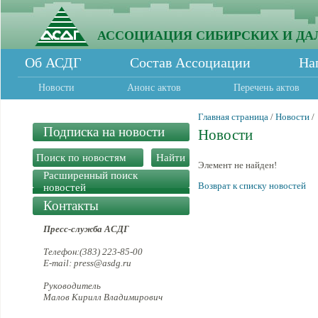
АССОЦИАЦИЯ СИБИРСКИХ И ДА
Об АСДГ
Состав Ассоциации
На
Новости
Анонс актов
Перечень актов
Главная страница
/
Новости
/
Подписка на новости
Новости
Элемент не найден!
Расширенный поиск
Возврат к списку новостей
новостей
Контакты
Пресс-служба АСДГ
Телефон:(383) 223-85-00
E-mail: press@asdg.ru
Руководитель
Малов Кирилл Владимирович