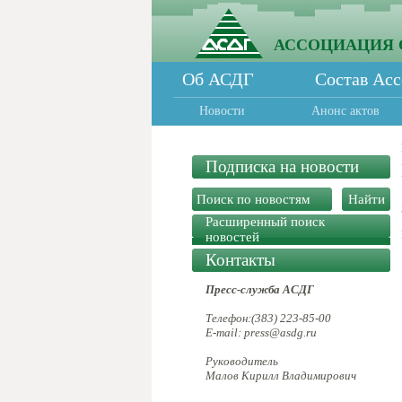
АССОЦИАЦИЯ 
Об АСДГ
Состав Ас
Новости
Анонс актов
Подписка на новости
Расширенный поиск
новостей
Контакты
Пресс-служба АСДГ
Телефон:(383) 223-85-00
E-mail: press@asdg.ru
Руководитель
Малов Кирилл Владимирович