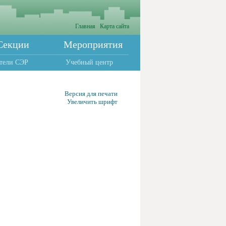
Главная
Карта сайта
Секции
Мероприятия
тели СЭР
Учебный центр
Версия для печати
Увеличить шрифт