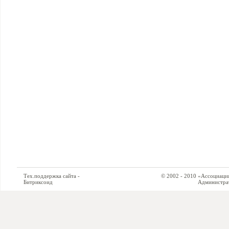
Тех.поддержка сайта -
© 2002 - 2010 «Ассоциация си
Битриксоид
Администратор