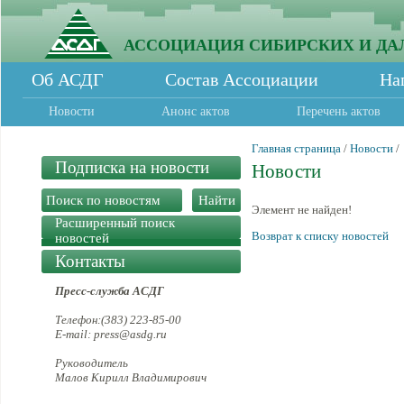
АССОЦИАЦИЯ СИБИРСКИХ И ДА
Об АСДГ
Состав Ассоциации
На
Новости
Анонс актов
Перечень актов
Главная страница
/
Новости
/
Подписка на новости
Новости
Элемент не найден!
Расширенный поиск
Возврат к списку новостей
новостей
Контакты
Пресс-служба АСДГ
Телефон:(383) 223-85-00
E-mail: press@asdg.ru
Руководитель
Малов Кирилл Владимирович