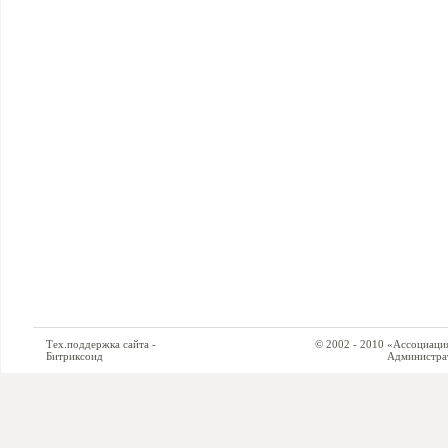
Тех.поддержка сайта -
© 2002 - 2010 «Ассоциация си
Битриксоид
Администратор