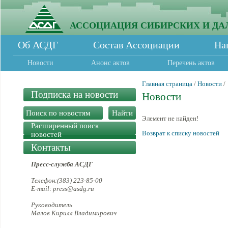
АССОЦИАЦИЯ СИБИРСКИХ И ДА
Об АСДГ
Состав Ассоциации
На
Новости
Анонс актов
Перечень актов
Главная страница
/
Новости
/
Подписка на новости
Новости
Элемент не найден!
Расширенный поиск
Возврат к списку новостей
новостей
Контакты
Пресс-служба АСДГ
Телефон:(383) 223-85-00
E-mail: press@asdg.ru
Руководитель
Малов Кирилл Владимирович