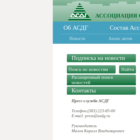
АССОЦИАЦИЯ 
Об АСДГ
Состав Ас
Новости
Анонс актов
Подписка на новости
Расширенный поиск
новостей
Контакты
Пресс-служба АСДГ
Телефон:(383) 223-85-00
E-mail: press@asdg.ru
Руководитель
Малов Кирилл Владимирович