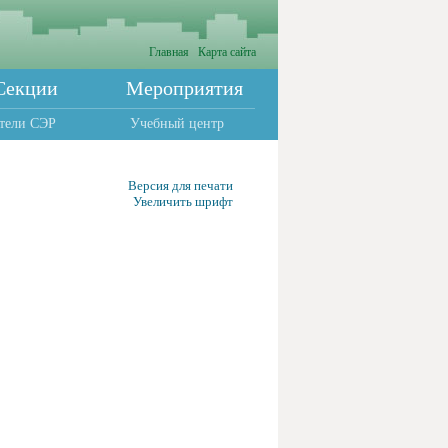
Главная
Карта сайта
Секции
Мероприятия
тели СЭР
Учебный центр
Версия для печати
Увеличить шрифт