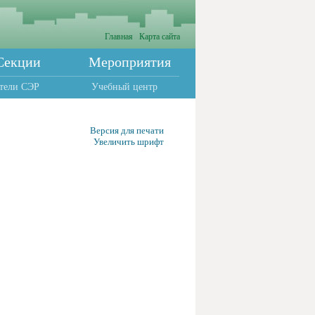
Главная
Карта сайта
Секции
Мероприятия
тели СЭР
Учебный центр
Версия для печати
Увеличить шрифт