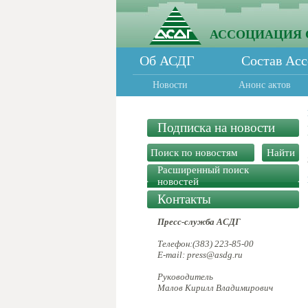
АССОЦИАЦИЯ 
Об АСДГ
Состав Ас
Новости
Анонс актов
Подписка на новости
Расширенный поиск
новостей
Контакты
Пресс-служба АСДГ
Телефон:(383) 223-85-00
E-mail: press@asdg.ru
Руководитель
Малов Кирилл Владимирович