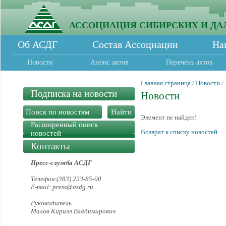
АССОЦИАЦИЯ СИБИРСКИХ И ДА
Об АСДГ
Состав Ассоциации
На
Новости
Анонс актов
Перечень актов
Главная страница
/
Новости
/
Подписка на новости
Новости
Элемент не найден!
Расширенный поиск
Возврат к списку новостей
новостей
Контакты
Пресс-служба АСДГ
Телефон:(383) 223-85-00
E-mail: press@asdg.ru
Руководитель
Малов Кирилл Владимирович