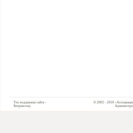
Тех.поддержка сайта -
© 2002 - 2010 «Ассоциация си
Битриксоид
Администратор