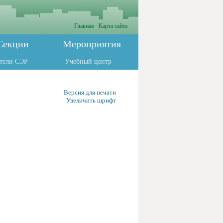
Главная
Карта сайта
Секции
Мероприятия
тели СЭР
Учебный центр
Версия для печати
Увеличить шрифт