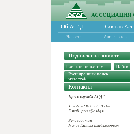
АССОЦИАЦИЯ 
Об АСДГ
Состав Ас
Новости
Анонс актов
Подписка на новости
Расширенный поиск
новостей
Контакты
Пресс-служба АСДГ
Телефон:(383) 223-85-00
E-mail: press@asdg.ru
Руководитель
Малов Кирилл Владимирович