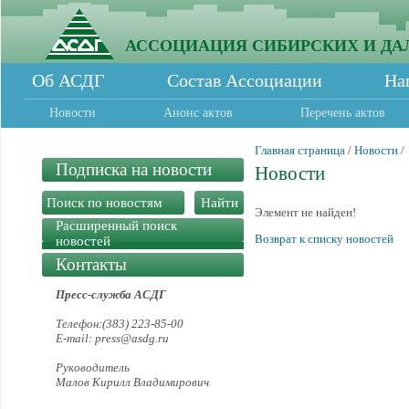
АССОЦИАЦИЯ СИБИРСКИХ И ДА
Об АСДГ
Состав Ассоциации
На
Новости
Анонс актов
Перечень актов
Главная страница
/
Новости
/
Подписка на новости
Новости
Элемент не найден!
Расширенный поиск
Возврат к списку новостей
новостей
Контакты
Пресс-служба АСДГ
Телефон:(383) 223-85-00
E-mail: press@asdg.ru
Руководитель
Малов Кирилл Владимирович