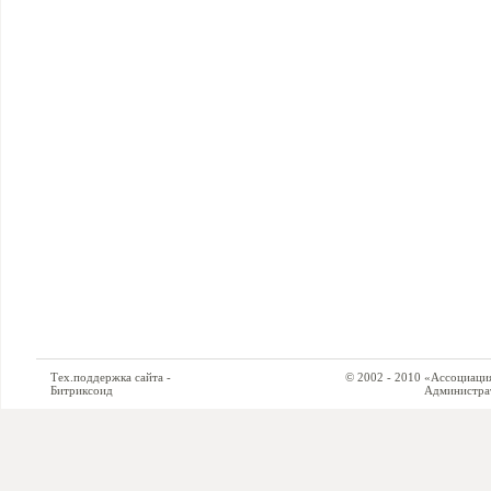
Тех.поддержка сайта -
© 2002 - 2010 «Ассоциация си
Битриксоид
Администратор