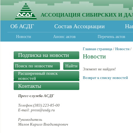
АССОЦИАЦИЯ СИБИРСКИХ И ДА
Об АСДГ
Состав Ассоциации
На
Новости
Анонс актов
Перечень актов
Главная страница
/
Новости
/
Подписка на новости
Новости
Элемент не найден!
Расширенный поиск
Возврат к списку новостей
новостей
Контакты
Пресс-служба АСДГ
Телефон:(383) 223-85-00
E-mail: press@asdg.ru
Руководитель
Малов Кирилл Владимирович