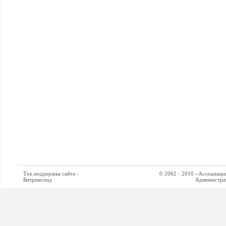
Тех.поддержка сайта -
© 2002 - 2010 «Ассоциация си
Битриксоид
Администратор