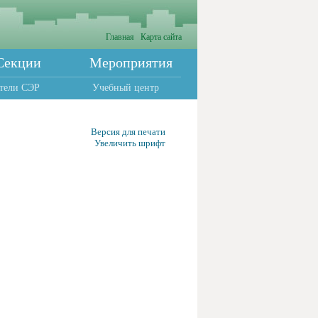
Главная
Карта сайта
Секции
Мероприятия
тели СЭР
Учебный центр
Версия для печати
Увеличить шрифт