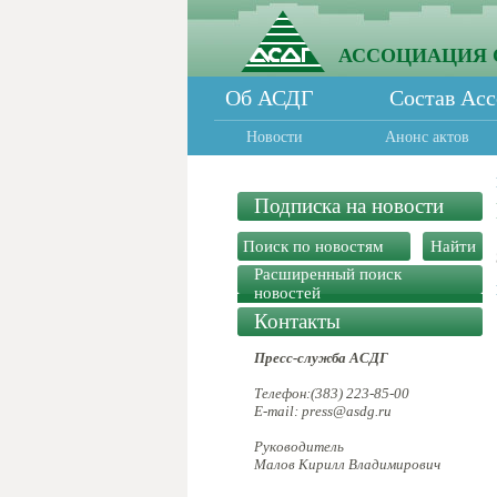
АССОЦИАЦИЯ 
Об АСДГ
Состав Ас
Новости
Анонс актов
Подписка на новости
Расширенный поиск
новостей
Контакты
Пресс-служба АСДГ
Телефон:(383) 223-85-00
E-mail: press@asdg.ru
Руководитель
Малов Кирилл Владимирович