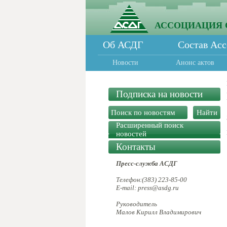
АССОЦИАЦИЯ 
Об АСДГ
Состав Ас
Новости
Анонс актов
Подписка на новости
Расширенный поиск
новостей
Контакты
Пресс-служба АСДГ
Телефон:(383) 223-85-00
E-mail: press@asdg.ru
Руководитель
Малов Кирилл Владимирович