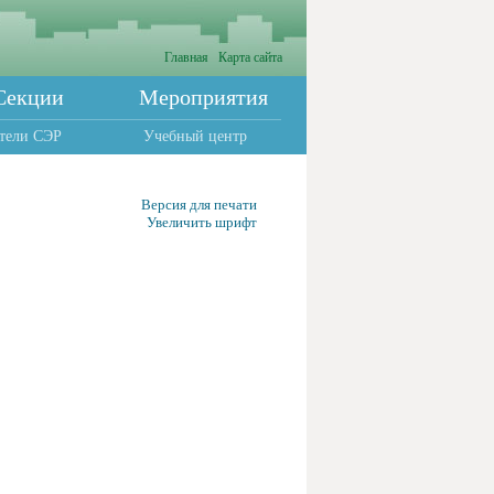
Главная
Карта сайта
Секции
Мероприятия
тели СЭР
Учебный центр
Версия для печати
Увеличить шрифт