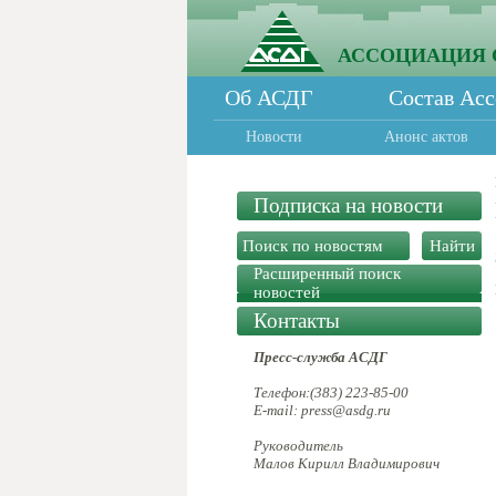
АССОЦИАЦИЯ 
Об АСДГ
Состав Ас
Новости
Анонс актов
Подписка на новости
Расширенный поиск
новостей
Контакты
Пресс-служба АСДГ
Телефон:(383) 223-85-00
E-mail: press@asdg.ru
Руководитель
Малов Кирилл Владимирович