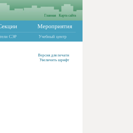
Главная
Карта сайта
Секции
Мероприятия
тели СЭР
Учебный центр
Версия для печати
Увеличить шрифт