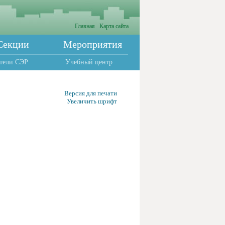
Главная
Карта сайта
Секции
Мероприятия
тели СЭР
Учебный центр
Версия для печати
Увеличить шрифт