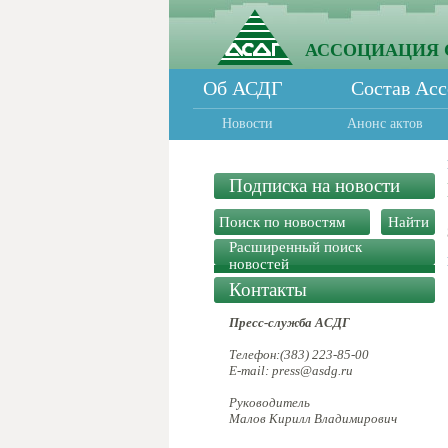
АССОЦИАЦИЯ 
Об АСДГ
Состав Ас
Новости
Анонс актов
Подписка на новости
Расширенный поиск
новостей
Контакты
Пресс-служба АСДГ
Телефон:(383) 223-85-00
E-mail: press@asdg.ru
Руководитель
Малов Кирилл Владимирович