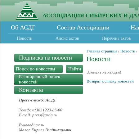
АССОЦИАЦИЯ СИБИРСКИХ И ДА
Об АСДГ
Состав Ассоциации
На
Новости
Анонс актов
Перечень актов
Главная страница
/
Новости
/
Подписка на новости
Новости
Элемент не найден!
Расширенный поиск
Возврат к списку новостей
новостей
Контакты
Пресс-служба АСДГ
Телефон:(383) 223-85-00
E-mail: press@asdg.ru
Руководитель
Малов Кирилл Владимирович