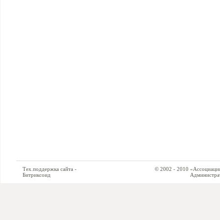
Тех.поддержка сайта -
© 2002 - 2010 «Ассоциация си
Битриксоид
Администратор