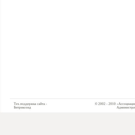
Тех.поддержка сайта -
© 2002 - 2010 «Ассоциация си
Битриксоид
Администратор