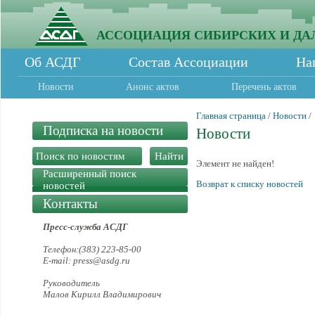
АССОЦИАЦИЯ СИБИРСКИХ И ДА
Об АСДГ
Состав Ассоциации
На
Новости
Анонс актов
Перечень актов
Главная страница
/
Новости
/
Подписка на новости
Новости
Элемент не найден!
Расширенный поиск
Возврат к списку новостей
новостей
Контакты
Пресс-служба АСДГ
Телефон:(383) 223-85-00
E-mail: press@asdg.ru
Руководитель
Малов Кирилл Владимирович