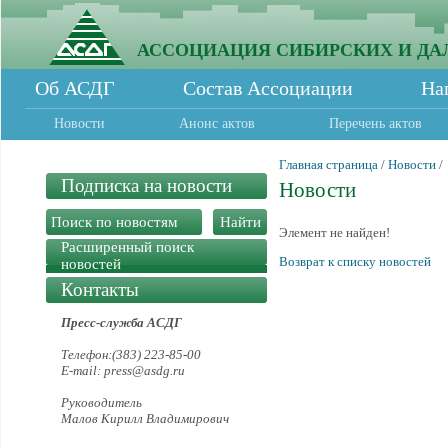
АССОЦИАЦИЯ СИБИРСКИХ И ДА
Об АСДГ
Состав Ассоциации
На
Новости
Анонс актов
Перечень актов
Главная страница
/
Новости
/
Подписка на новости
Новости
Элемент не найден!
Расширенный поиск
Возврат к списку новостей
новостей
Контакты
Пресс-служба АСДГ
Телефон:(383) 223-85-00
E-mail: press@asdg.ru
Руководитель
Малов Кирилл Владимирович