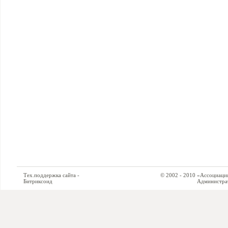
Тех.поддержка сайта -
© 2002 - 2010 «Ассоциация си
Битриксоид
Администратор