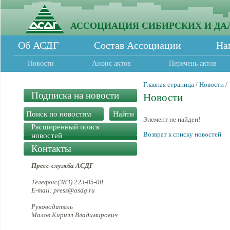
АССОЦИАЦИЯ СИБИРСКИХ И ДА
Об АСДГ
Состав Ассоциации
На
Новости
Анонс актов
Перечень актов
Главная страница
/
Новости
/
Подписка на новости
Новости
Элемент не найден!
Расширенный поиск
Возврат к списку новостей
новостей
Контакты
Пресс-служба АСДГ
Телефон:(383) 223-85-00
E-mail: press@asdg.ru
Руководитель
Малов Кирилл Владимирович