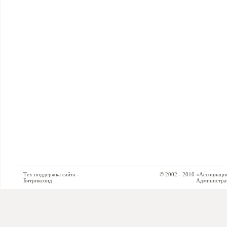
Тех.поддержка сайта -
© 2002 - 2010 «Ассоциация си
Битриксоид
Администратор