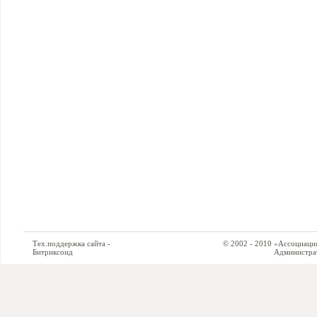
Тех.поддержка сайта -
© 2002 - 2010 «Ассоциация си
Битриксоид
Администратор