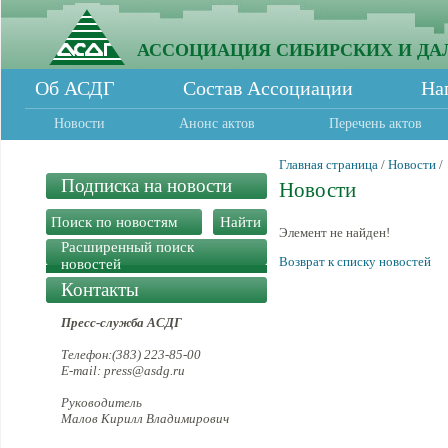
АССОЦИАЦИЯ СИБИРСКИХ И ДА
Об АСДГ
Состав Ассоциации
На
Новости
Анонс актов
Перечень актов
Главная страница
/
Новости
/
Подписка на новости
Новости
Элемент не найден!
Расширенный поиск
Возврат к списку новостей
новостей
Контакты
Пресс-служба АСДГ
Телефон:(383) 223-85-00
E-mail: press@asdg.ru
Руководитель
Малов Кирилл Владимирович