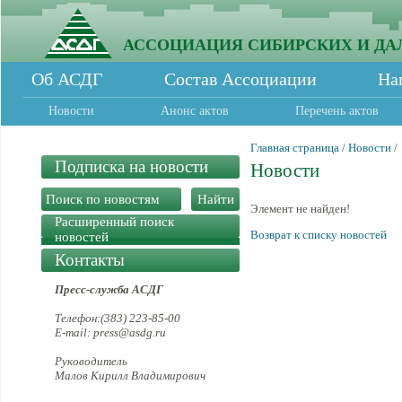
АССОЦИАЦИЯ СИБИРСКИХ И ДА
Об АСДГ
Состав Ассоциации
На
Новости
Анонс актов
Перечень актов
Главная страница
/
Новости
/
Подписка на новости
Новости
Элемент не найден!
Расширенный поиск
Возврат к списку новостей
новостей
Контакты
Пресс-служба АСДГ
Телефон:(383) 223-85-00
E-mail: press@asdg.ru
Руководитель
Малов Кирилл Владимирович