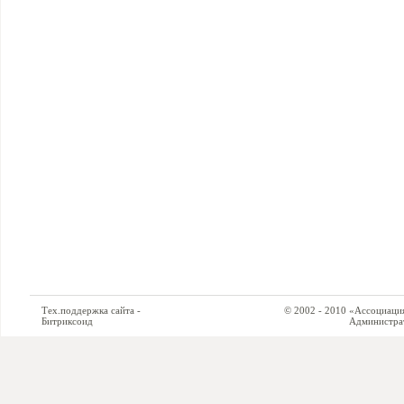
Тех.поддержка сайта -
© 2002 - 2010 «Ассоциация си
Битриксоид
Администратор