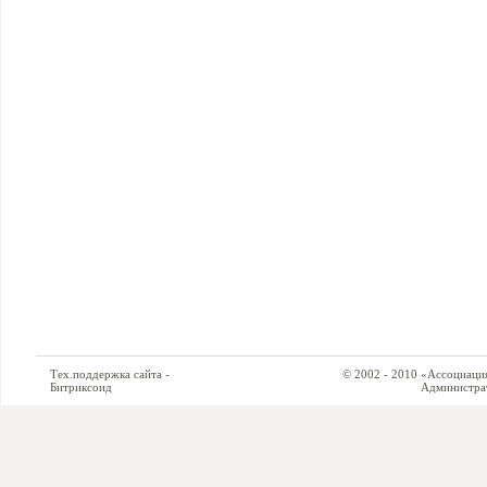
Тех.поддержка сайта -
© 2002 - 2010 «Ассоциация си
Битриксоид
Администратор