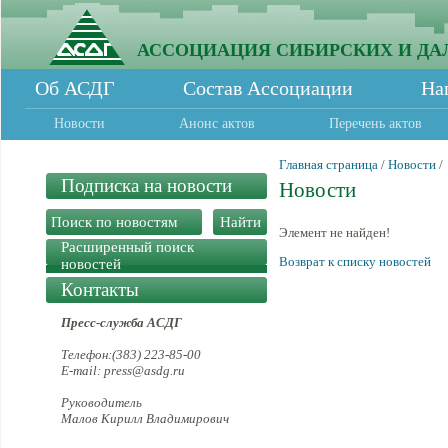
АССОЦИАЦИЯ СИБИРСКИХ И ДА
Об АСДГ
Состав Ассоциации
На
Новости
Анонс актов
Перечень актов
Главная страница
/
Новости
/
Подписка на новости
Новости
Элемент не найден!
Расширенный поиск
Возврат к списку новостей
новостей
Контакты
Пресс-служба АСДГ
Телефон:(383) 223-85-00
E-mail: press@asdg.ru
Руководитель
Малов Кирилл Владимирович