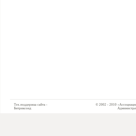
Тех.поддержка сайта -
© 2002 - 2010 «Ассоциация си
Битриксоид
Администратор