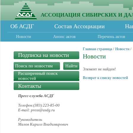
АССОЦИАЦИЯ СИБИРСКИХ И ДА
Об АСДГ
Состав Ассоциации
На
Новости
Анонс актов
Перечень актов
Главная страница
/
Новости
/
Подписка на новости
Новости
Элемент не найден!
Расширенный поиск
Возврат к списку новостей
новостей
Контакты
Пресс-служба АСДГ
Телефон:(383) 223-85-00
E-mail: press@asdg.ru
Руководитель
Малов Кирилл Владимирович