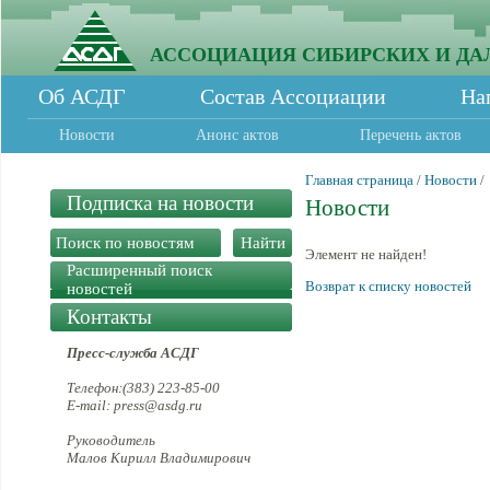
АССОЦИАЦИЯ СИБИРСКИХ И ДА
Об АСДГ
Состав Ассоциации
На
Новости
Анонс актов
Перечень актов
Главная страница
/
Новости
/
Подписка на новости
Новости
Элемент не найден!
Расширенный поиск
Возврат к списку новостей
новостей
Контакты
Пресс-служба АСДГ
Телефон:(383) 223-85-00
E-mail: press@asdg.ru
Руководитель
Малов Кирилл Владимирович