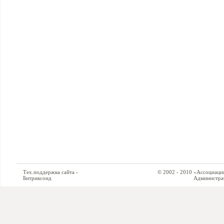
Тех.поддержка сайта -
© 2002 - 2010 «Ассоциация си
Битриксоид
Администратор