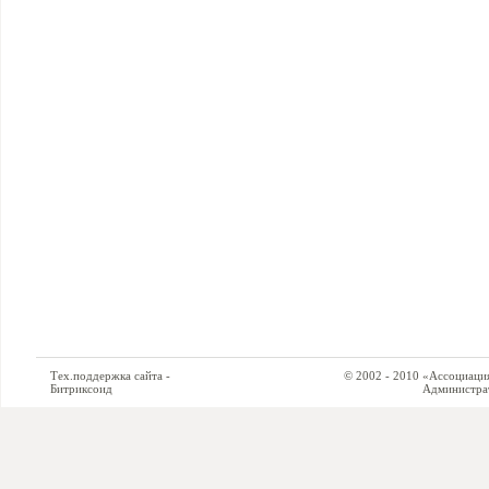
Тех.поддержка сайта -
© 2002 - 2010 «Ассоциация си
Битриксоид
Администратор