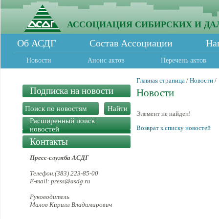
АССОЦИАЦИЯ СИБИРСКИХ И ДА
Об АСДГ
Состав Ассоциации
На
Новости
Анонс актов
Перечень актов
Главная страница
/
Новости
/
Подписка на новости
Новости
Элемент не найден!
Расширенный поиск
Возврат к списку новостей
новостей
Контакты
Пресс-служба АСДГ
Телефон:(383) 223-85-00
E-mail: press@asdg.ru
Руководитель
Малов Кирилл Владимирович