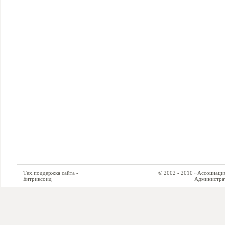
Тех.поддержка сайта -
© 2002 - 2010 «Ассоциация си
Битриксоид
Администратор