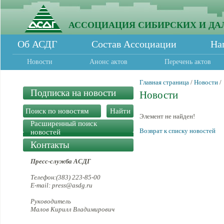
АССОЦИАЦИЯ СИБИРСКИХ И ДА
Об АСДГ
Состав Ассоциации
На
Новости
Анонс актов
Перечень актов
Главная страница
/
Новости
/
Подписка на новости
Новости
Элемент не найден!
Расширенный поиск
Возврат к списку новостей
новостей
Контакты
Пресс-служба АСДГ
Телефон:(383) 223-85-00
E-mail: press@asdg.ru
Руководитель
Малов Кирилл Владимирович